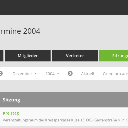
Termine 2004
Mitglieder
Vertreter
Sitzung
Dezember
2004
Aktuell
Gremium au
Sitzung
Kreistag
Veranstaltungsraum der Kreissparkasse Kusel (3. OG), Gartenstraße 4, in K