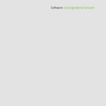
(Wird in
Software:
Sitzungsdienst
Session