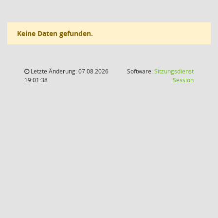
Keine Daten gefunden.
Letzte Änderung: 07.08.2026
Software:
Sitzungsdienst
(Wird in
19:01:38
Session