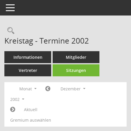
Toggle navigation
Rechercheauswahl
Kreistag - Termine 2002
Informationen
Mitglieder
Vertreter
Sitzungen
Monat
Dezember
2002
Aktuell
Gremium auswählen