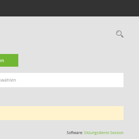
Rec
en
swählen
(Wird in
Software:
Sitzungsdienst
Session