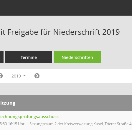
t Freigabe für Niederschrift 2019
Termine
Niederschriften
2019
Sitzung
echnungsprüfungsausschuss
5:30-16:15 Uhr
Sitzungsraum 2 der Kreisverwaltung Kusel, Trierer Straße 4