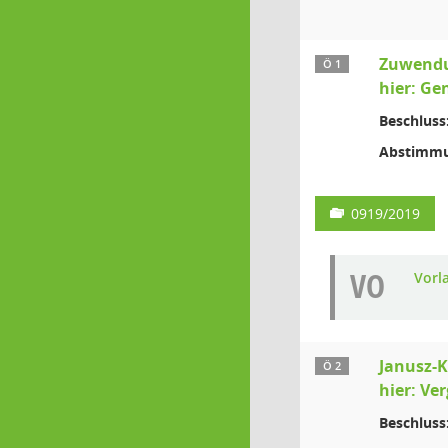
Zuwendu
Ö 1
hier: G
Beschluss
Abstimmu
0919/2019
VO
Vorl
Janusz-K
Ö 2
hier: Ve
Beschluss