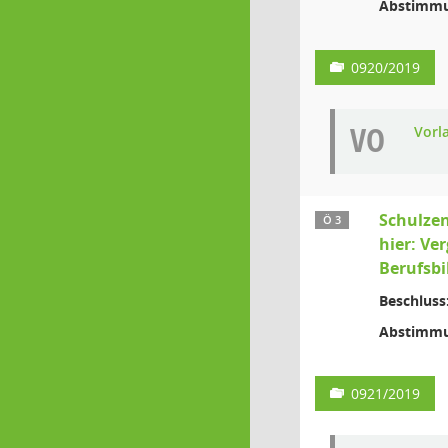
Abstimmu
0920/2019
VO
Vorl
Schulze
Ö 3
hier: Ve
Berufsbi
Beschluss
Abstimmu
0921/2019