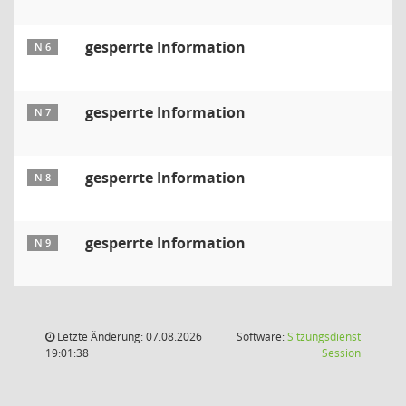
gesperrte Information
N 6
gesperrte Information
N 7
gesperrte Information
N 8
gesperrte Information
N 9
Letzte Änderung: 07.08.2026
Software:
Sitzungsdienst
(Wird in
19:01:38
Session