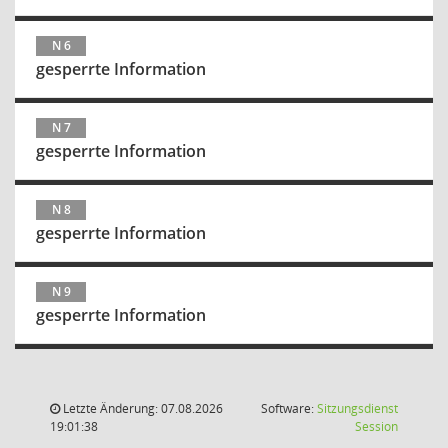
N 6
gesperrte Information
N 7
gesperrte Information
N 8
gesperrte Information
N 9
gesperrte Information
Letzte Änderung: 07.08.2026
Software:
Sitzungsdienst
(Wird in
19:01:38
Session