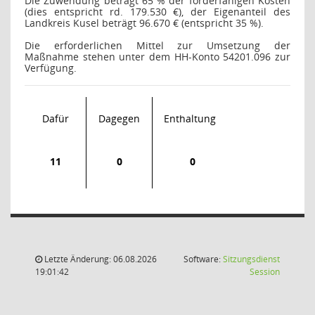
Die Zuwendung beträgt 65 % der förderfähigen Kosten
(dies entspricht rd. 179.530 €), der Eigenanteil des
Landkreis Kusel beträgt 96.670 € (entspricht 35 %).
Die erforderlichen Mittel zur Umsetzung der
Maßnahme stehen unter dem HH-Konto 54201.096 zur
Verfügung.
Dafür
Dagegen
Enthaltung
11
0
0
Letzte Änderung: 06.08.2026
Software:
Sitzungsdienst
(Wird in
19:01:42
Session