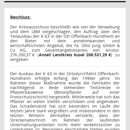
Beschluss:
Der Kreisausschuss beschließt
wie von der Verwaltung
und dem LBM vorgeschlagen
,
den Auftrag über den
Teilausbau der K 63 in der OD Offenbach-Hundheim
an
den Bieter mit dem annehmbarsten und
wirtschaftlichsten Angebot, die Fa. Otto Jung GmbH &
Co KG, zum Gesamtangebotspreis von -brutto-
276.200,37 €
(
Anteil Landkreis Kusel 208.531,29 €
)
zu
vergeben.
Der Ausbau der K 63 in der Ortsdurchfahrt Offenbach-
Hundheim erfolgte Anfang der 1990er Jahre. Im
Rahmen dieser Maßnahme wurde die Fahrbahn der
nachfolgend in Rede stehenden Teilstrecke in
Pflasterbauweise (Betonpflaster auf einer
Frostschutzschicht) hergestellt. Mittlerweile hat sich das
Pflaster an vielen Stellen verschoben und angehoben.
Das Schadensbild hat sich besonders im Laufe der
letzten Jahre stark vergrößert und insbesondere in den
letzten Wintern dermaßen verstärkt, dass der
Streckenabschnitt im Rahmen der laufenden
Unterhaltungsarbeiten nicht mehr verkehrssicher zu
unterhalten ist. Besonders geschädigte Stellen wurden