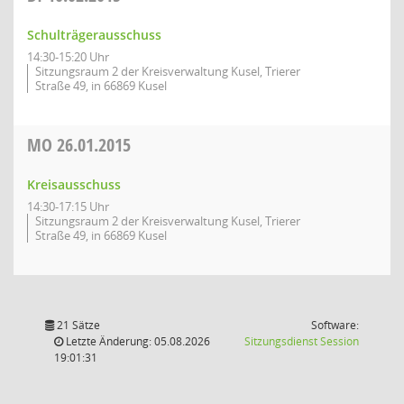
Schulträgerausschuss
14:30-15:20 Uhr
Sitzungsraum 2 der Kreisverwaltung Kusel, Trierer
Straße 49, in 66869 Kusel
MO
26.01.2015
Kreisausschuss
14:30-17:15 Uhr
Sitzungsraum 2 der Kreisverwaltung Kusel, Trierer
Straße 49, in 66869 Kusel
21 Sätze
Software:
(Wird in
Letzte Änderung: 05.08.2026
Sitzungsdienst
Session
19:01:31