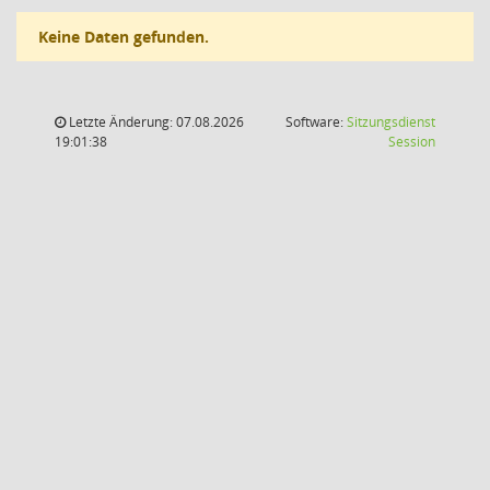
Keine Daten gefunden.
Letzte Änderung: 07.08.2026
Software:
Sitzungsdienst
(Wird in
19:01:38
Session