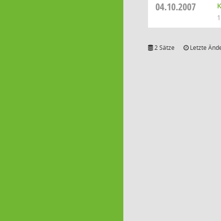
04.10.2007
K
1
2 Sätze
Letzte Ände