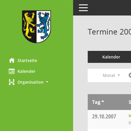
Toggle navigation
Termine 20
Kalender
Startseite
Kalender
Monat
Organisation
Tag
29.10.2007
K
0