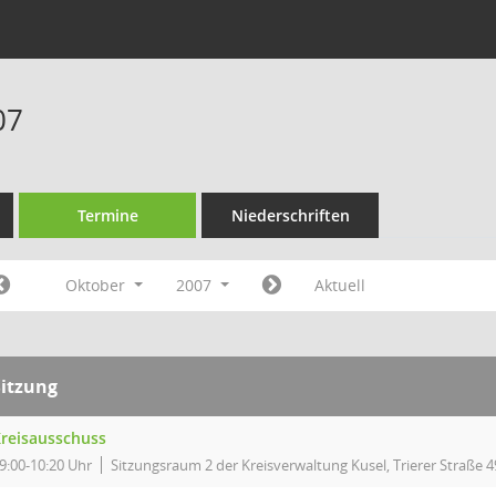
07
Termine
Niederschriften
Oktober
2007
Aktuell
Sitzung
reisausschuss
9:00-10:20 Uhr
Sitzungsraum 2 der Kreisverwaltung Kusel, Trierer Straße 4