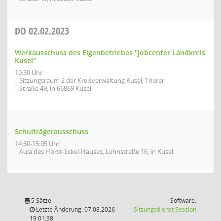
DO
02.02.2023
Werkausschuss des Eigenbetriebes "Jobcenter Landkreis
Kusel"
10:30 Uhr
Sitzungsraum 2 der Kreisverwaltung Kusel, Trierer
Straße 49, in 66869 Kusel
Schulträgerausschuss
14:30-15:05 Uhr
Aula des Horst-Eckel-Hauses, Lehnstraße 16, in Kusel
5 Sätze
Software:
(Wird in
Letzte Änderung: 07.08.2026
Sitzungsdienst
Session
19:01:38