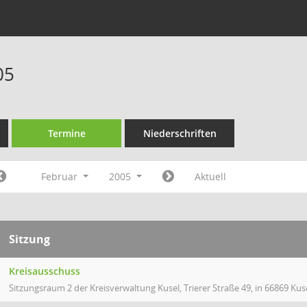
05
Termine
Niederschriften
Februar
2005
Aktuell
Sitzung
Kreisausschuss
Sitzungsraum 2 der Kreisverwaltung Kusel, Trierer Straße 49, in 66869 Kus