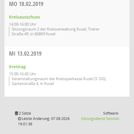
MO
18.02.2019
Kreisausschuss
14:00-16:00 Uhr
Sitzungsraum 2 der Kreisverwaltung Kusel, Trierer
Straße 49, in 66869 Kusel
MI
13.02.2019
Kreistag
15:00-16:45 Uhr
Veranstaltungsraum der Kreissparkasse Kusel (3. OG),
Gartenstraße 4, in Kusel
2 Sätze
Software:
(Wird in
Letzte Änderung: 07.08.2026
Sitzungsdienst
Session
19:01:38