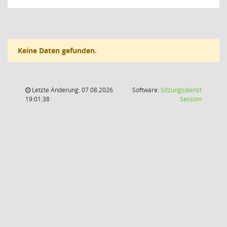
Keine Daten gefunden.
Letzte Änderung: 07.08.2026
Software:
Sitzungsdienst
(Wird in
19:01:38
Session