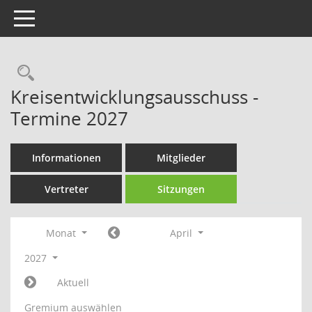
Toggle navigation
Rechercheauswahl
Kreisentwicklungsausschuss -
Termine 2027
Informationen
Mitglieder
Vertreter
Sitzungen
Monat
April
2027
Aktuell
Gremium auswählen