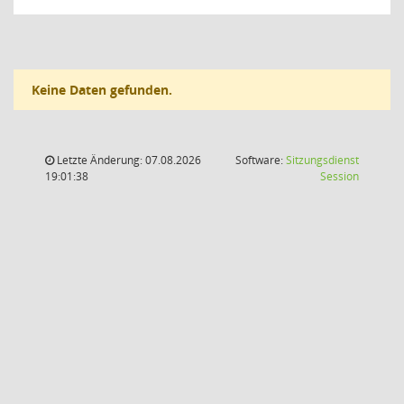
Keine Daten gefunden.
Letzte Änderung: 07.08.2026
Software:
Sitzungsdienst
(Wird in
19:01:38
Session