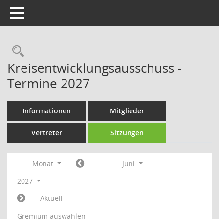
Toggle navigation
Rechercheauswahl
Kreisentwicklungsausschuss -
Termine 2027
Informationen
Mitglieder
Vertreter
Sitzungen
Monat
Juni
2027
Aktuell
Gremium auswählen