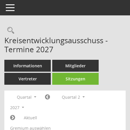
Toggle navigation
Rechercheauswahl
Kreisentwicklungsausschuss -
Termine 2027
Informationen
Mitglieder
Vertreter
Sitzungen
Quartal
Quartal 2
2027
Aktuell
Gremium auswählen