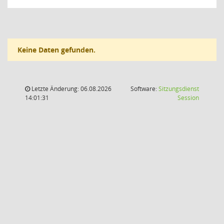
Keine Daten gefunden.
Letzte Änderung: 06.08.2026
Software:
Sitzungsdienst
(Wird in
14:01:31
Session