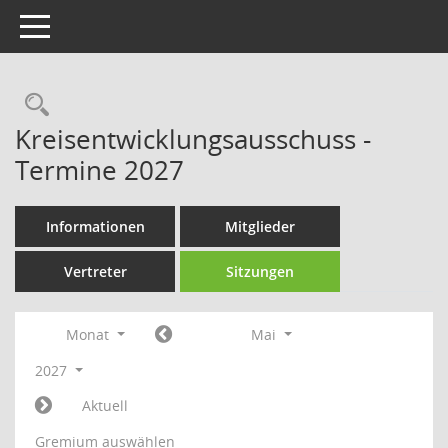
Toggle navigation
Rechercheauswahl
Kreisentwicklungsausschuss -
Termine 2027
Informationen
Mitglieder
Vertreter
Sitzungen
Monat
Mai
2027
Aktuell
Gremium auswählen