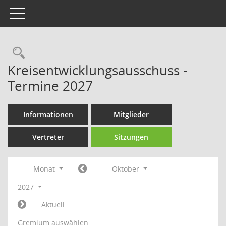
Toggle navigation
Rechercheauswahl
Kreisentwicklungsausschuss -
Termine 2027
Informationen
Mitglieder
Vertreter
Sitzungen
Monat
Oktober
2027
Aktuell
Gremium auswählen