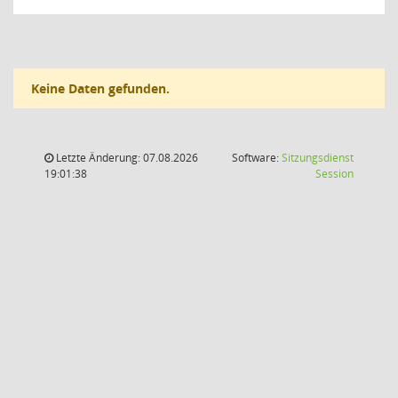
Keine Daten gefunden.
Letzte Änderung: 07.08.2026
Software:
Sitzungsdienst
(Wird in
19:01:38
Session