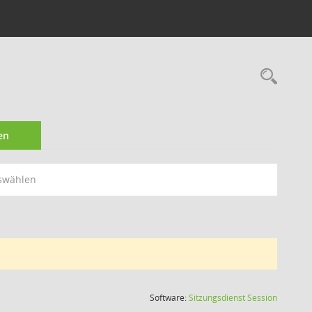
Rec
en
swählen
(Wird in
Software:
Sitzungsdienst
Session