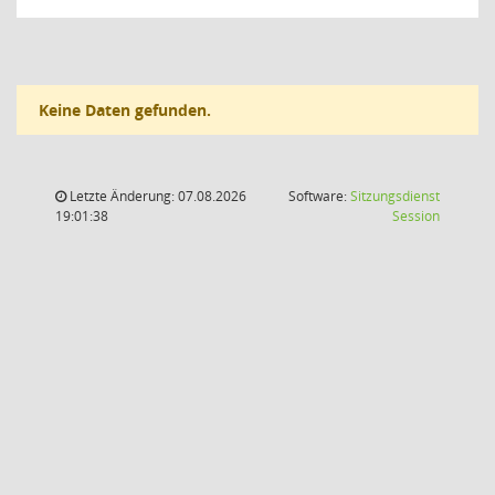
Keine Daten gefunden.
Letzte Änderung: 07.08.2026
Software:
Sitzungsdienst
(Wird in
19:01:38
Session