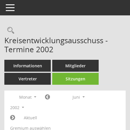
Toggle navigation
Rechercheauswahl
Kreisentwicklungsausschuss -
Termine 2002
Informationen
Mitglieder
Vertreter
Sitzungen
Monat
Juni
2002
Aktuell
Gremium auswählen