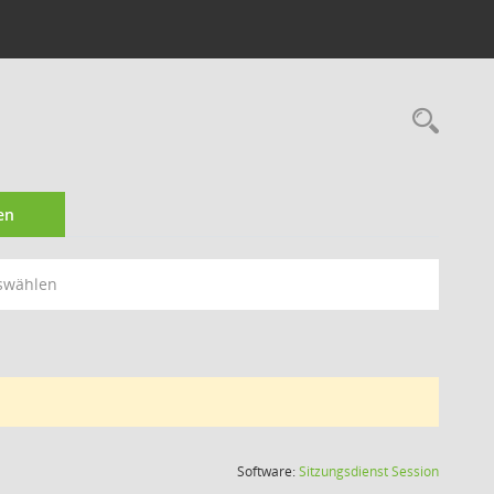
Rec
en
swählen
(Wird in
Software:
Sitzungsdienst
Session