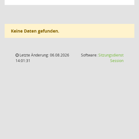
Keine Daten gefunden.
Letzte Änderung: 06.08.2026
Software:
Sitzungsdienst
(Wird in
14:01:31
Session