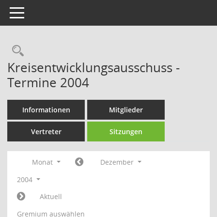
Toggle navigation
Rechercheauswahl
Kreisentwicklungsausschuss -
Termine 2004
Informationen
Mitglieder
Vertreter
Sitzungen
Monat
Dezember
2004
Aktuell
Gremium auswählen