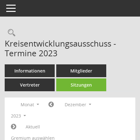
Toggle navigation
Rechercheauswahl
Kreisentwicklungsausschuss -
Termine 2023
Informationen
Mitglieder
Vertreter
Sitzungen
Monat
Dezember
2023
Aktuell
Gremium auswählen