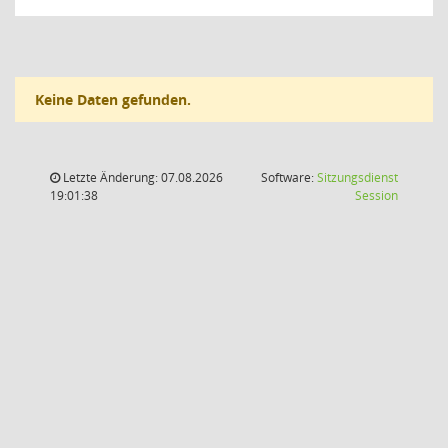
Keine Daten gefunden.
Letzte Änderung: 07.08.2026
Software:
Sitzungsdienst
(Wird in
19:01:38
Session