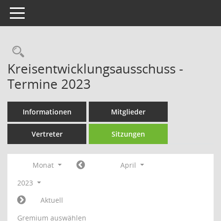
Toggle navigation
Rechercheauswahl
Kreisentwicklungsausschuss -
Termine 2023
Informationen
Mitglieder
Vertreter
Sitzungen
Monat
April
2023
Aktuell
Gremium auswählen