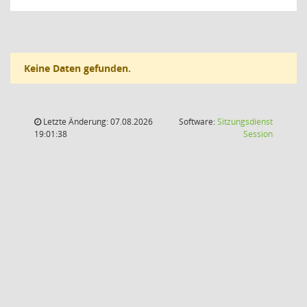
Keine Daten gefunden.
Letzte Änderung: 07.08.2026
Software:
Sitzungsdienst
(Wird in
19:01:38
Session