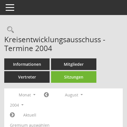
Toggle navigation
Rechercheauswahl
Kreisentwicklungsausschuss -
Termine 2004
Informationen
Mitglieder
Vertreter
Sitzungen
Monat
August
2004
Aktuell
Gremium auswählen