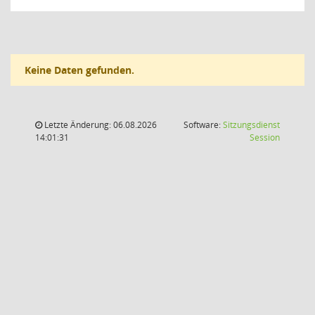
Keine Daten gefunden.
Letzte Änderung: 06.08.2026
Software:
Sitzungsdienst
(Wird in
14:01:31
Session