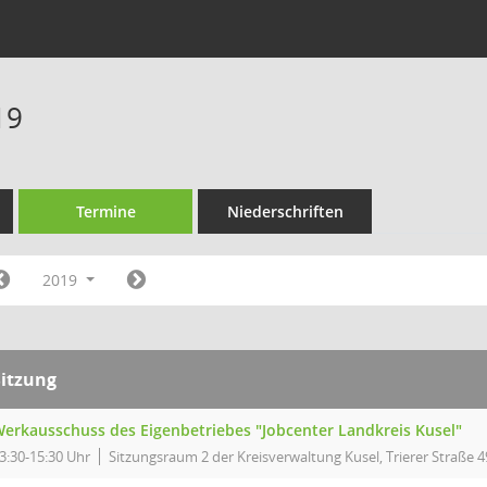
19
Termine
Niederschriften
2019
Sitzung
erkausschuss des Eigenbetriebes "Jobcenter Landkreis Kusel"
3:30-15:30 Uhr
Sitzungsraum 2 der Kreisverwaltung Kusel, Trierer Straße 4