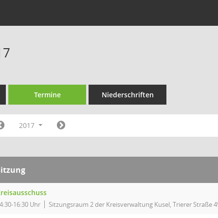
17
Termine
Niederschriften
2017
Sitzung
reisausschuss
4:30-16:30 Uhr
Sitzungsraum 2 der Kreisverwaltung Kusel, Trierer Straße 4