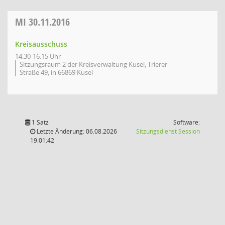
MI
30.11.2016
Kreisausschuss
14:30-16:15 Uhr
Sitzungsraum 2 der Kreisverwaltung Kusel, Trierer
Straße 49, in 66869 Kusel
1 Satz
Software:
(Wird in
Letzte Änderung: 06.08.2026
Sitzungsdienst
Session
19:01:42