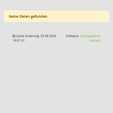
Keine Daten gefunden.
Letzte Änderung: 05.08.2026
Software:
Sitzungsdienst
(Wird in
19:01:31
Session