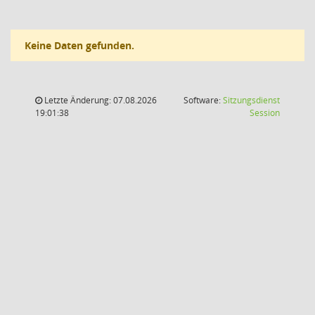
Keine Daten gefunden.
Letzte Änderung: 07.08.2026
Software:
Sitzungsdienst
(Wird in
19:01:38
Session