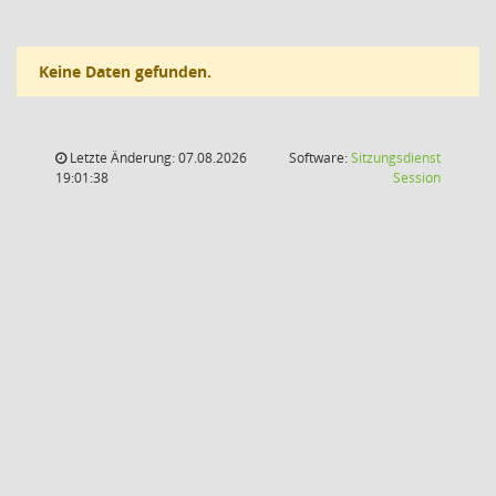
Keine Daten gefunden.
Letzte Änderung: 07.08.2026
Software:
Sitzungsdienst
(Wird in
19:01:38
Session