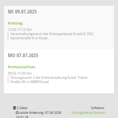
MI
09.07.2025
Kreistag
15:02-17:12 Uhr
Veranstaltungsraum der Kreissparkasse Kusel (3. OG),
Gartenstraße 4, in Kusel
MO
07.07.2025
Kreisausschuss
09:02-11:03 Uhr
Sitzungsraum 2 der Kreisverwaltung Kusel, Trierer
Straße 49, in 66869 Kusel
2 Sätze
Software:
(Wird in
Letzte Änderung: 07.08.2026
Sitzungsdienst
Session
19:01:38