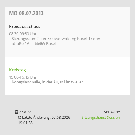
MO
08.07.2013
Kreisausschuss
08:30-09:30 Uhr
Sitzungsraum 2 der Kreisverwaltung Kusel, Trierer
Straße 49, in 66869 Kusel
Kreistag
15:00-16:45 Uhr
Königslandhalle, In der Au, in Hinzweiler
2 Sätze
Software:
(Wird in
Letzte Änderung: 07.08.2026
Sitzungsdienst
Session
19:01:38