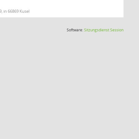
9, in 66869 Kusel
(Wird in
Software:
Sitzungsdienst
Session