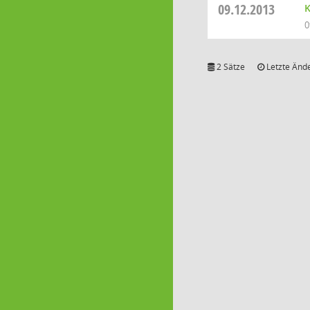
09.12.2013
K
0
2 Sätze
Letzte Ände