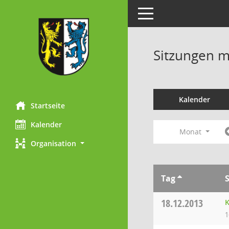
Toggle navigation
Sitzungen mi
Kalender
Startseite
Kalender
Monat
Organisation
Tag
18.12.2013
K
1