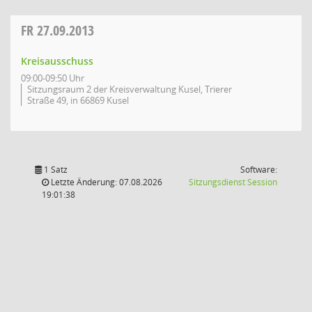
FR
27.09.2013
Kreisausschuss
09:00-09:50 Uhr
Sitzungsraum 2 der Kreisverwaltung Kusel, Trierer
Straße 49, in 66869 Kusel
1 Satz
Software:
(Wird in
Letzte Änderung: 07.08.2026
Sitzungsdienst
Session
19:01:38