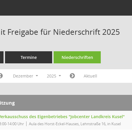
t Freigabe für Niederschrift 2025
Termine
Niederschriften
Dezember
2025
Aktuell
itzung
erkausschuss des Eigenbetriebes "Jobcenter Landkreis Kusel"
3:00-14:00 Uhr
Aula des Horst-Eckel-Hauses, Lehnstraße 16, in Kusel