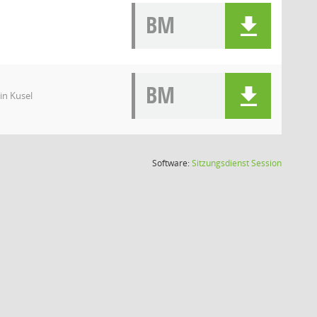
BM
BM
in Kusel
(Wird in
Software:
Sitzungsdienst
Session