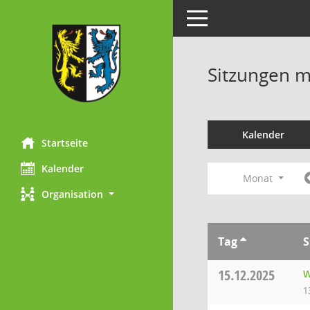
Toggle navigation
Sitzungen mi
Kalender
Startseite
Kalender
Monat
Organisation
Tag
S
15.12.2025
W
1