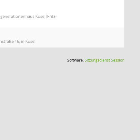
generationenhaus Kuse, lFritz-
straße 16, in Kusel
(Wird in
Software:
Sitzungsdienst
Session