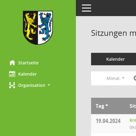
Toggle navigation
Sitzungen mi
Kalender
Startseite
Kalender
Monat
Organisation
Tag
Si
19.04.2024
Kr
09: