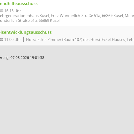
gendhilfeausschuss
00-16:15 Uhr
ehrgenerationenhaus Kusel, Fritz-Wunderlich-Straße 51a, 66869 Kusel, Mehr
underlich-Straße 51a, 66869 Kusel
eisentwicklungsausschuss
00-11:00 Uhr
Horst-Eckel-Zimmer (Raum 107) des Horst-Eckel-Hauses, Lehn
rung: 07.08.2026 19:01:38