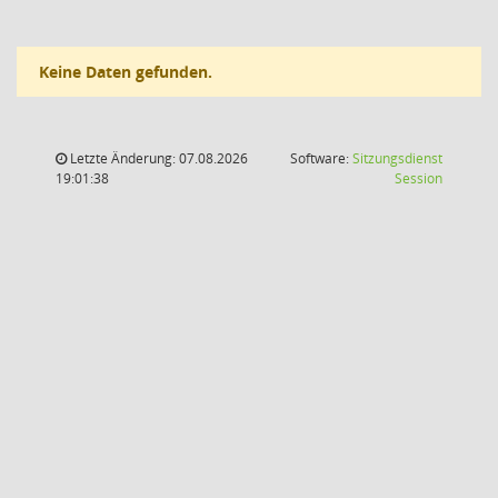
Keine Daten gefunden.
Letzte Änderung: 07.08.2026
Software:
Sitzungsdienst
(Wird in
19:01:38
Session