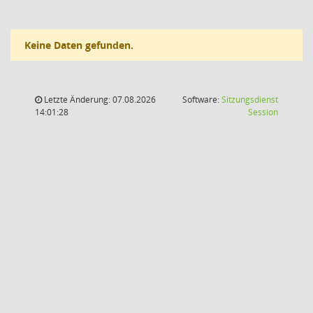
Keine Daten gefunden.
Letzte Änderung: 07.08.2026
Software:
Sitzungsdienst
(Wird in
14:01:28
Session