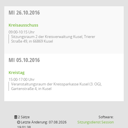
MI
26.10.2016
Kreisausschuss
09:00-10:15 Uhr
Sitzungsraum 2 der Kreisverwaltung Kusel, Trierer
Straße 49, in 66869 Kusel
MI
05.10.2016
Kreistag
15:00-17:00 Uhr
Veranstaltungsraum der Kreissparkasse Kusel (3. OG),
Gartenstraße 4, in Kusel
2 Sätze
Software:
(Wird in
Letzte Änderung: 07.08.2026
Sitzungsdienst
Session
19:01:38