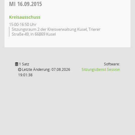
MI
16.09.2015
Kreisausschuss
15:00-16:50 Uhr
Sitzungsraum 2 der Kreisverwaltung Kusel, Trierer
Straße 49, in 66869 Kusel
1 Satz
Software:
(Wird in
Letzte Änderung: 07.08.2026
Sitzungsdienst
Session
19:01:38