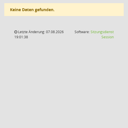
Keine Daten gefunden.
Letzte Änderung: 07.08.2026
Software:
Sitzungsdienst
(Wird in
19:01:38
Session