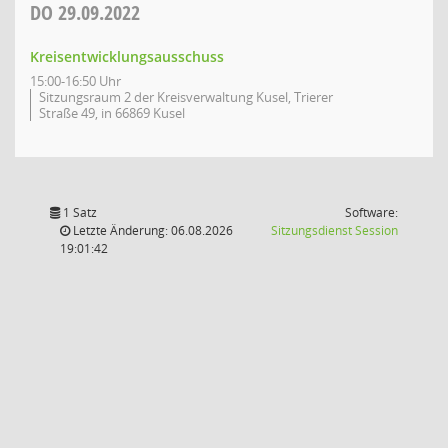
DO
29.09.2022
Kreisentwicklungsausschuss
15:00-16:50 Uhr
Sitzungsraum 2 der Kreisverwaltung Kusel, Trierer
Straße 49, in 66869 Kusel
1 Satz
Software:
(Wird in
Letzte Änderung: 06.08.2026
Sitzungsdienst
Session
19:01:42