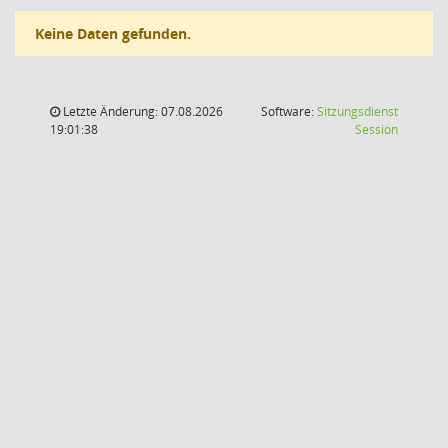
Keine Daten gefunden.
Letzte Änderung: 07.08.2026
Software:
Sitzungsdienst
(Wird in
19:01:38
Session