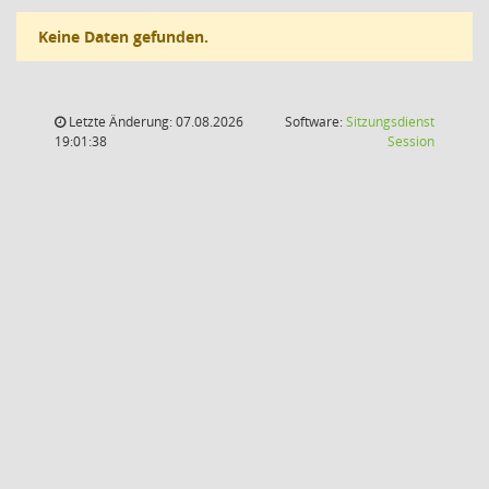
Keine Daten gefunden.
Letzte Änderung: 07.08.2026
Software:
Sitzungsdienst
(Wird in
19:01:38
Session