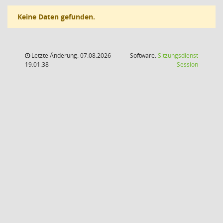
Keine Daten gefunden.
Letzte Änderung: 07.08.2026
Software:
Sitzungsdienst
(Wird in
19:01:38
Session