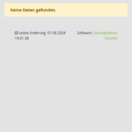
Keine Daten gefunden.
Letzte Änderung: 07.08.2026
Software:
Sitzungsdienst
(Wird in
19:01:38
Session