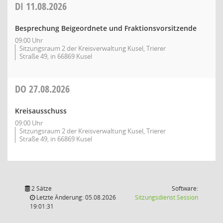
DI
11.08.2026
Besprechung Beigeordnete und Fraktionsvorsitzende
09:00 Uhr
Sitzungsraum 2 der Kreisverwaltung Kusel, Trierer
Straße 49, in 66869 Kusel
DO
27.08.2026
Kreisausschuss
09:00 Uhr
Sitzungsraum 2 der Kreisverwaltung Kusel, Trierer
Straße 49, in 66869 Kusel
2 Sätze
Software:
(Wird in
Letzte Änderung: 05.08.2026
Sitzungsdienst
Session
19:01:31