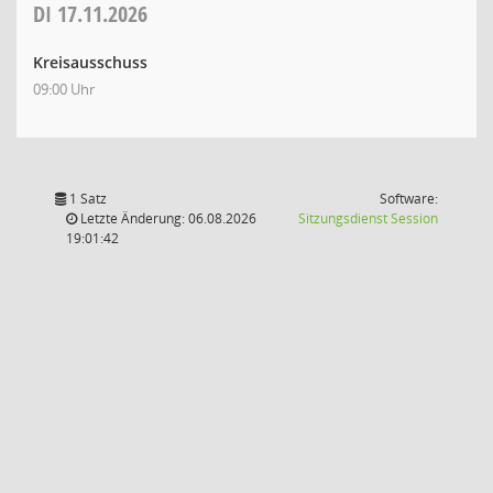
DI
17.11.2026
Kreisausschuss
09:00 Uhr
1 Satz
Software:
(Wird in
Letzte Änderung: 06.08.2026
Sitzungsdienst
Session
19:01:42